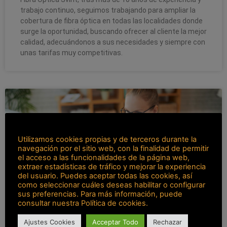
trabajo continuo, seguimos trabajando para ampliar la
cobertura de fibra óptica en todas las localidades donde
surge la oportunidad, buscando ofrecer al cliente la mejor
calidad, adecuándonos a sus necesidades y siempre con
unas tarifas muy competitivas.
Utilizamos cookies propias y de terceros durante la
navegación por el sitio web, con la finalidad de permitir
el acceso a las funcionalidades de la página web,
extraer estadísticas de tráfico y mejorar la experiencia
del usuario. Puedes aceptar todas las cookies, así
como seleccionar cuáles deseas habilitar o configurar
sus preferencias. Para más información, puede
consultar nuestra Política de cookies.
Coronavirus COVID-19: Las
Ajustes Cookies
Acceptar Todo
Rechazar