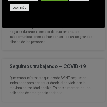
telecomunicaciones ayudan a la
Leer más
población confinada.
A medida que el coronavirus continúa propagándose por
todo el mundo y la población debe permanecer en sus
hogares durante el estado de cuarentena, las
telecomunicaciones se han convertido en las grandes
aliadas de las personas.
Seguimos trabajando – COVID-19
Queremos informarte que desde SVINT seguimos
trabajando para continuar dando el servicio con la
máxima normalidad posible. En estos momentos tan
delicados de emergencia sanitaria