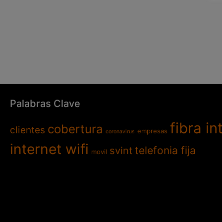
Palabras Clave
fibra in
cobertura
clientes
empresas
coronavirus
internet wifi
telefonia fija
svint
movil