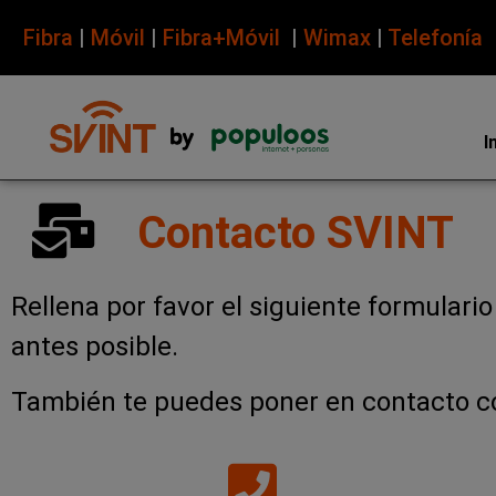
Fibra
|
Móvil
|
Fibra+Móvil
|
Wimax
|
Telefonía
I
Contacto SVINT
Rellena por favor el siguiente formulari
antes posible.
También te puedes poner en contacto con