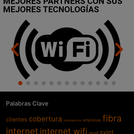
MEJORES PARTNERS CON SUS
MEJORES TECNOLOGÍAS
Palabras Clave
fibra
cobertura
clientes
empresas
coronavirus
internet
internet wifi
svint
movil