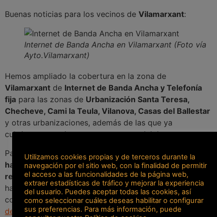
Buenas noticias para los vecinos de
Vilamarxant
:
Internet de Banda Ancha en Vilamarxant (Foto vía
Ayto.Vilamarxant)
Hemos ampliado la cobertura en la zona de
Vilamarxant
de
Internet de Banda Ancha y Telefonía
fija
para las zonas de
Urbanización Santa Teresa,
Checheve, Cami la Teula, Vilanova, Casas del Ballestar
y otras urbanizaciones, además de las que ya
cubriamos anteriormente en este municipio.
Para los vecinos que estén interesados en disponer de
Utilizamos cookies propias y de terceros durante la
hasta 8 Mb de bajada reales y 2 Mb de subida también
navegación por el sitio web, con la finalidad de permitir
el acceso a las funcionalidades de la página web,
reales
, así como
telefonía fija con tarifas planas
de
extraer estadísticas de tráfico y mejorar la experiencia
hasta 1.000 minutos a destinos fijos nacionales pueden
del usuario. Puedes aceptar todas las cookies, así
contactar con nosotros a través de nuestro
formulario
como seleccionar cuáles deseas habilitar o configurar
sus preferencias. Para más información, puede
de contacto
, enviado un emai a
altas@svint.net
o