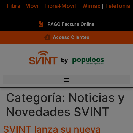
Fibra
|
Móvil
|
Fibra+Móvil
|
Wimax
|
Telefonía
PAGO Factura Online
Acceso Clientes
Categoría:
Noticias y
Novedades SVINT
SVINT lanza su nueva